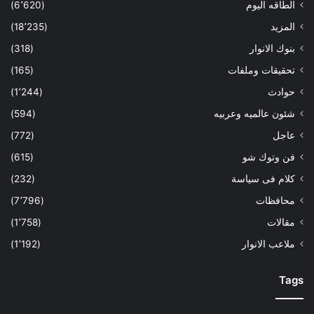
الطاقه اليوم
(6٬620)
المزيد
(18٬235)
بنوك الانوار
(318)
تحقيقات وملفات
(165)
حوادث
(1٬244)
شئون عالميه وعربيه
(594)
عاجل
(772)
فن وتوك شو
(615)
كلام فى سياسة
(232)
محافظات
(7٬796)
مقالات
(1٬758)
ملاعب الانوار
(1٬192)
Tags