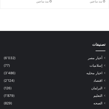
منذ ساعتين
منذ ساعتين
تصنيفات
أخبار مصر
(6٬032)
إسلاميات
(77)
اخبار محليه
(3٬486)
اقتصاد
(2٬124)
البرلمان
(126)
التعليم
(1٬879)
الصحه
(829)