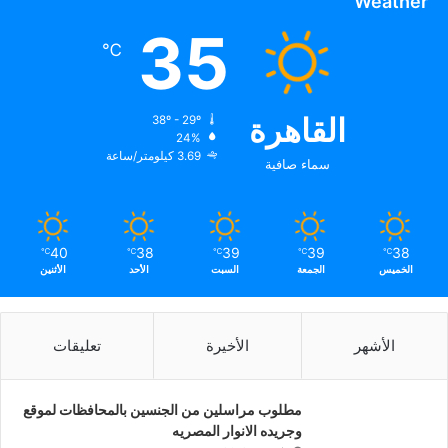
Weather
35
℃
القاهرة
38º - 29º
24%
3.69 كيلومتر/ساعة
سماء صافية
40
38
39
39
38
℃
℃
℃
℃
℃
الخميس
الجمعة
السبت
الأحد
الأثنين
الأشهر
الأخيرة
تعليقات
مطلوب مراسلين من الجنسين بالمحافظات لموقع
وجريده الانوار المصريه