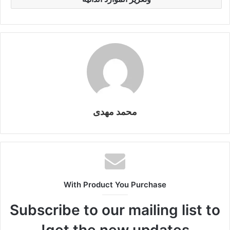
m
n
n
p
o
k
g
p
o
er
k
محمد مهدى
With Product You Purchase
Subscribe to our mailing list to
get the new updates!