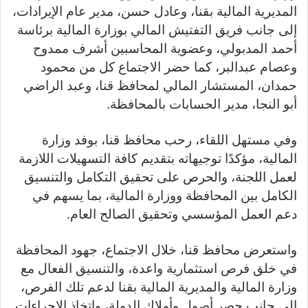
a
Li
e
A
b
e
المديرية المالية بقنا، وعادل حسن، مدير عام الإيرادات،
m
n
n
p
o
إلى جانب فريق التفتيش المالي بوزارة المالية برئاسة
k
g
p
o
أحمد المدبولي، وعضوية المحاسبين أشرف ممدوح
er
k
وعصام عبدالبر، كما حضر الاجتماع كل من محمود
حمدان، المستشار المالي لمحافظ قنا، وعبد الراضي
أبو النجا، مدير الحسابات بالمحافظة.
وفي مستهل اللقاء، رحب محافظ قنا، بوفد وزارة
المالية، مؤكدًا توجيهاته بتقديم كافة التسهيلات اللازمة
لعمل اللجنة، والحرص على تحقيق التكامل والتنسيق
الكامل بين المحافظة ووزارة المالية، بما يسهم في
دعم العمل المؤسسي وتحقيق الصالح العام.
واستعرض محافظ قنا، خلال الاجتماع، جهود المحافظة
في خلق فرص استثمارية واعدة، والتنسيق الفعال مع
وزارة المالية والمديرية المالية بقنا لدعم تلك الفرص،
إلى جانب حصر أصول وأملاك الدولة، واتخاذ الإجراءات