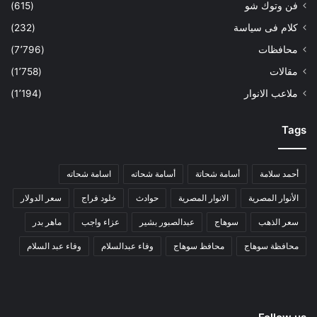
فن وتوك شو
(615)
كلام فى سياسة
(232)
محافظات
(7٬796)
مقالات
(1٬758)
ملاعب الانوار
(1٬194)
Tags
أحمد سلامة
أسامة شحاتة
أسامة شحاته
اسامة شحاته
الأنوار المصرية
الانوار المصرية
حوادث
خلود فراج
سعر الدولار
سعر الذهب
سوهاج
عبدالصبور بشير
عزاء واجب
ماهر بدر
محافظة سوهاج
محافظ سوهاج
وفاء عبدالسلام
وفاء عبد السلام