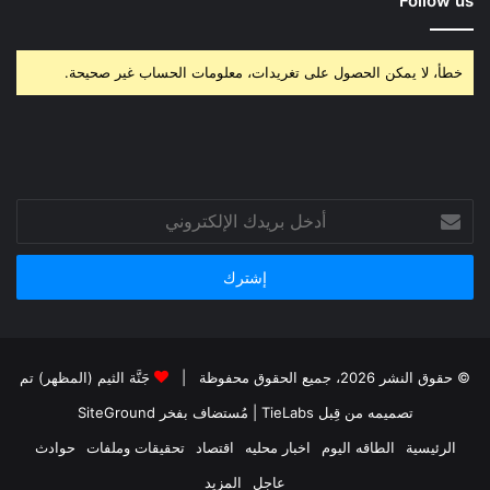
Follow us
خطأ، لا يمكن الحصول على تغريدات، معلومات الحساب غير صحيحة.
أدخل
بريدك
الإلكتروني
© حقوق النشر 2026، جميع الحقوق محفوظة |
جَنَّة الثيم (المظهر) تم
تصميمه من قِبل TieLabs
| مُستضاف بفخر
SiteGround
الرئيسية
الطاقه اليوم
اخبار محليه
اقتصاد
تحقيقات وملفات
حوادث
عاجل
المزيد