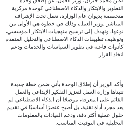
أعلن محمد جبران، وزير العمل، عن إطلاق وحدة
gr
y
s
s
er
e
ar
التطوير والابتكار والذكاء الاصطناعي كوحدة مركزية
a
Li
e
A
b
e
متخصصة بديوان عام الوزارة، تعمل تحت الإشراف
m
n
n
p
o
المباشر لوزير العمل، وذلك في خطوة هي الأولى من
k
g
p
o
نوعها، وتهدف إلى ترسيخ منهجيات الابتكار المؤسسي،
er
k
وتوظيف تطبيقات الذكاء الاصطناعي والتحليل المتقدم
كأدوات فاعلة في تطوير السياسات والخدمات ودعم
اتخاذ القرار.
وأكد الوزير أن إطلاق الوحدة يأتي ضمن خطة جديدة
تتبناها وزارة العمل لتعزيز التفكير الإبداعي والعمل
القائم على المعرفة، موضحًا أن الذكاء الاصطناعي لم
يعد مجرد أداة تقنية، بل أصبح عنصرًا أساسيًا في تقديم
حلول عملية أكثر دقة، ودعم القيادات بالمعلومات
التحليلية في التوقيت المناسب.