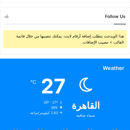
Follow Us
هذا الويدجت يتطلب إضافة أرقام لايت، يمكنك تنصيبها من خلال قائمة
القالب > تنصيب الإضافات.
Weather
27
℃
القاهرة
39º - 27º
39%
2.83 كيلومتر/ساعة
سماء صافية