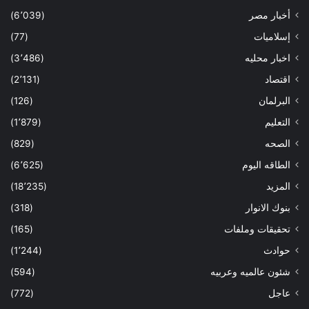
أخبار مصر
(6٬039)
إسلاميات
(77)
اخبار محليه
(3٬486)
اقتصاد
(2٬131)
البرلمان
(126)
التعليم
(1٬879)
الصحه
(829)
الطاقه اليوم
(6٬625)
المزيد
(18٬235)
بنوك الانوار
(318)
تحقيقات وملفات
(165)
حوادث
(1٬244)
شئون عالميه وعربيه
(594)
عاجل
(772)