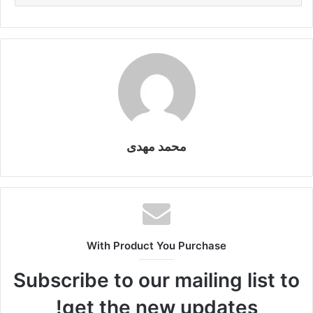
k
g
p
o
er
k
محمد مهدى
With Product You Purchase
Subscribe to our mailing list to
get the new updates!