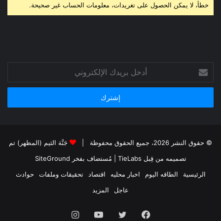
خطأ، لا يمكن الحصول على تغريدات، معلومات الحساب غير صحيحة.
أدخل
بريدك
الإلكتروني
© حقوق النشر 2026، جميع الحقوق محفوظة |
جَنَّة الثيم (المظهر) تم
تصميمه من قِبل TieLabs
| مُستضاف بفخر
SiteGround
الرئيسية
الطاقه اليوم
اخبار محليه
اقتصاد
تحقيقات وملفات
حوادث
عاجل
المزيد
فيسبوك
تويتر
يوتيوب
انستقرام