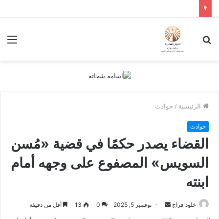
بحث
الق
عن
الرئيسية
/
حوادث
حوادث
القضاء يصدر حكمًا في قضية «مُسن
السويس» المصفوع على وجهه أمام
ابنته
أرسل
خلود فراج
نوفمبر 5, 2025
0
13
أقل من دقيقة
بريدا