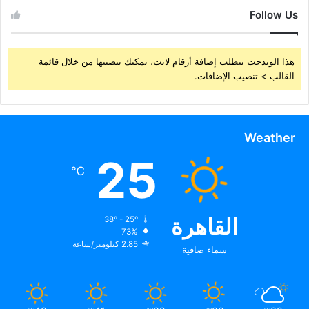
Follow Us
هذا الويدجت يتطلب إضافة أرقام لايت، يمكنك تنصيبها من خلال قائمة
القالب > تنصيب الإضافات.
Weather
25
℃
القاهرة
38º - 25º
73%
2.85 كيلومتر/ساعة
سماء صافية