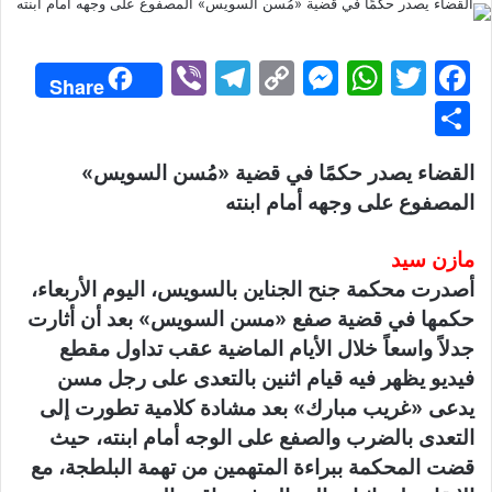
إلكترونيا
Vi
T
C
M
W
T
F
Share
b
el
o
e
h
w
a
S
er
e
p
s
at
itt
c
h
القضاء يصدر حكمًا في قضية «مُسن السويس»
gr
y
s
s
er
e
ar
المصفوع على وجهه أمام ابنته
a
Li
e
A
b
e
m
n
n
p
o
مازن سيد
k
g
p
o
أصدرت محكمة جنح الجناين بالسويس، اليوم الأربعاء،
er
k
حكمها في قضية صفع «مسن السويس» بعد أن أثارت
جدلاً واسعاً خلال الأيام الماضية عقب تداول مقطع
فيديو يظهر فيه قيام اثنين بالتعدى على رجل مسن
يدعى «غريب مبارك» بعد مشادة كلامية تطورت إلى
التعدى بالضرب والصفع على الوجه أمام ابنته، حيث
قضت المحكمة ببراءة المتهمين من تهمة البلطجة، مع