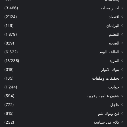
اخبار محليه
(3٬486)
اقتصاد
(2٬124)
البرلمان
(126)
التعليم
(1٬879)
الصحه
(829)
الطاقه اليوم
(6٬622)
المزيد
(18٬235)
بنوك الانوار
(318)
تحقيقات وملفات
(165)
حوادث
(1٬244)
شئون عالميه وعربيه
(594)
عاجل
(772)
فن وتوك شو
(615)
كلام فى سياسة
(232)