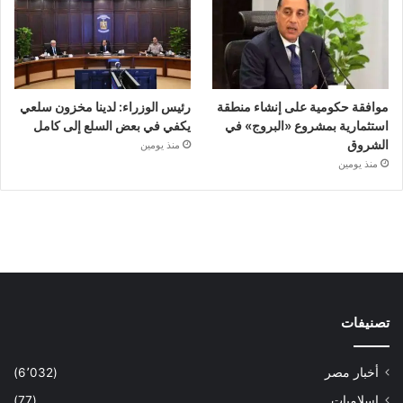
موافقة حكومية على إنشاء منطقة
رئيس الوزراء: لدينا مخزون سلعي
استثمارية بمشروع «البروج» في
يكفي في بعض السلع إلى كامل
الشروق
منذ يومين
منذ يومين
تصنيفات
أخبار مصر
(6٬032)
إسلاميات
(77)