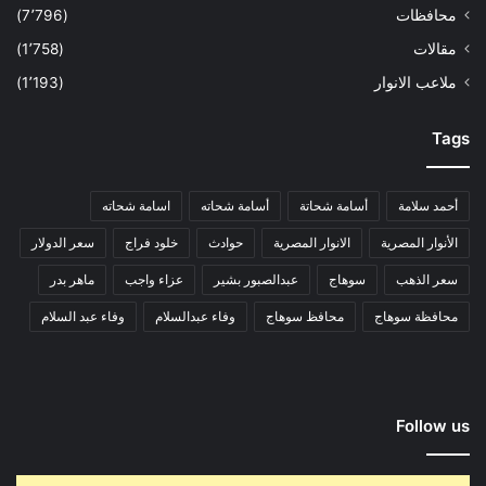
محافظات
(7٬796)
مقالات
(1٬758)
ملاعب الانوار
(1٬193)
Tags
أحمد سلامة
أسامة شحاتة
أسامة شحاته
اسامة شحاته
الأنوار المصرية
الانوار المصرية
حوادث
خلود فراج
سعر الدولار
سعر الذهب
سوهاج
عبدالصبور بشير
عزاء واجب
ماهر بدر
محافظة سوهاج
محافظ سوهاج
وفاء عبدالسلام
وفاء عبد السلام
Follow us