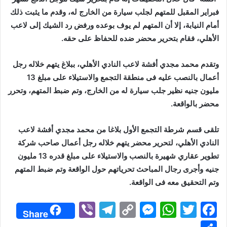
فبراير المقبل للمتهم لجلب سيارة من الخارج له، وقدم ما يثبت ذلك
أمام النيابة، إلا أن المتهم لم يوف بوعده ورفض رد الشيك إلى لاعب
الأهلي، فقام بتحرير محضر ضده للحفاظ على حقه.
وتقدم محمد مجدي أفشة لاعب النادي الأهلي، ببلاغ يتهم خلاله رجل
أعمال بالنصب عليه فى منطقة التجمع والاستيلاء على مبلغ 13
مليون جنيه نظير جلب سيارة له من الخارج، وتم ضبط المتهم، وتحرر
محضر بالواقعة.
تلقى قسم شرطة التجمع الأول بلاغا من محمد مجدي أفشة لاعب
النادي الأهلي، لتحرير محضر يتهم خلاله رجل أعمال صاحب شركة
تطوير عقاري شهيرة بالنصب والاستيلاء على مبلغ قدره 13 مليون
جنيه وأجرى رجال المباحث تحرياتهم حول الواقعة وتم ضبط المتهم
وتم التحقيق معه فى الواقعة.
Vi
T
C
M
W
T
F
Share
b
el
o
e
h
w
a