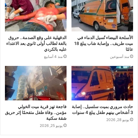
الأسلحة البيضاء تُسيل الدماء في
الدقهلية على وقع الصدمة.. حروق
ميت طريف.. وإصابة شاب يبلغ 18
بالغة لطالب أولى ثانوي بعد الاعتداء
عامًا
عليه بالكردي
منذ أسبوعين
منذ 4 أسابيع
حادث مروري بميت سلسيل.. إصابة
فاجعة تهز قرية ميت الخولي
3 أشخاص بينهم طفل يبلغ 4 سنوات
مؤمن.. وفاة طفل متفحمًا إثر حريق
شقة سكنية
يونيو 28, 2026
يونيو 25, 2026