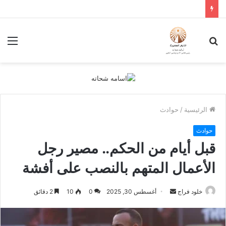
بحث
الق
عن
الرئيسية
/
حوادث
حوادث
قبل أيام من الحكم.. مصير رجل
الأعمال المتهم بالنصب على أفشة
أرسل
خلود فراج
أغسطس 30, 2025
0
10
2 دقائق
بريدا
إلكترونيا