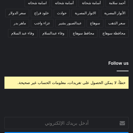
أحمد سلامة
أسامة شحاتة
أسامة شحاته
اسامة شحاته
الأنوار المصرية
الانوار المصرية
حوادث
خلود فراج
سعر الدولار
سعر الذهب
سوهاج
عبدالصبور بشير
عزاء واجب
ماهر بدر
محافظة سوهاج
محافظ سوهاج
وفاء عبدالسلام
وفاء عبد السلام
Follow us
خطأ، لا يمكن الحصول على تغريدات، معلومات الحساب غير صحيحة.
أدخل
بريدك
الإلكتروني