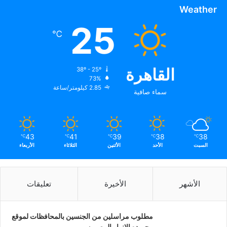
Weather
25
℃
القاهرة
38º - 25º
73%
2.85 كيلومتر/ساعة
سماء صافية
43
41
39
38
38
℃
℃
℃
℃
℃
السبت
الأحد
الأثنين
الثلاثاء
الأربعاء
الأشهر
الأخيرة
تعليقات
مطلوب مراسلين من الجنسين بالمحافظات لموقع
وجريده الانوار المصريه