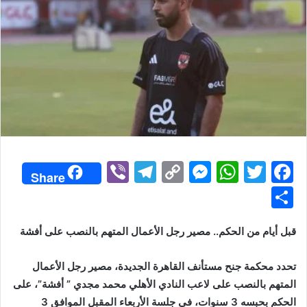
Vi
T
C
M
W
T
F
Share
b
el
o
e
h
w
a
S
er
e
p
s
at
itt
c
h
gr
y
s
s
er
e
قبل أيام من الحكم.. مصير رجل الأعمال المتهم بالنصب على أفشة
ar
a
Li
e
A
b
e
تحدد محكمة جنح مستأنف القاهرة الجديدة، مصير رجل الأعمال
m
n
n
p
o
المتهم بالنصب على لاعب النادي الأهلي محمد مجدي ” أفشة”، على
k
g
p
o
الحكم بحبسه 3 سنوات، في جلسة الأربعاء المقبل الموافق 3