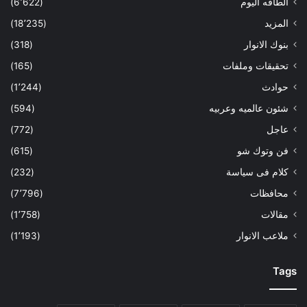
الطاقه اليوم
(6٬622)
المزيد
(18٬235)
بنوك الانوار
(318)
تحقيقات وملفات
(165)
حوادث
(1٬244)
شئون عالميه وعربيه
(594)
عاجل
(772)
فن وتوك شو
(615)
كلام فى سياسة
(232)
محافظات
(7٬796)
مقالات
(1٬758)
ملاعب الانوار
(1٬193)
Tags