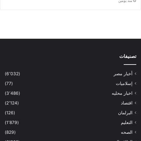
منذ يومين
تصنيفات
أخبار مصر
(6٬032)
إسلاميات
(77)
اخبار محليه
(3٬486)
اقتصاد
(2٬124)
البرلمان
(126)
التعليم
(1٬879)
الصحه
(829)