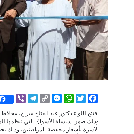
Vi
T
C
M
W
T
F
b
el
o
e
h
w
a
افتتح اللواء دكتور عبد الفتاح سراج، محافظ س
er
e
p
s
at
itt
c
وذلك ضمن سلسلة الأسواق التي تنظمها الم
gr
y
s
s
er
e
الأسرة بأسعار مخفضة للمواطنين، وذلك بحضو