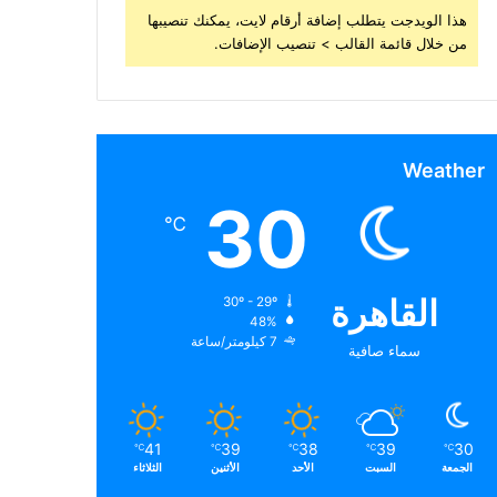
هذا الويدجت يتطلب إضافة أرقام لايت، يمكنك تنصيبها
من خلال قائمة القالب > تنصيب الإضافات.
Weather
30
℃
القاهرة
30º - 29º
48%
7 كيلومتر/ساعة
سماء صافية
41
39
38
39
30
℃
℃
℃
℃
℃
الجمعة
السبت
الأحد
الأثنين
الثلاثاء