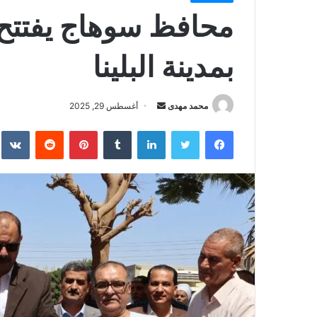
محافظ سوهاج يفتتح 
بمدينة البلينا
أرسل
محمد مهدى
أغسطس 29, 2025
بريدا
فيسبوك
تويتر
لينكدإن
بينتيريست
إلكترونيا