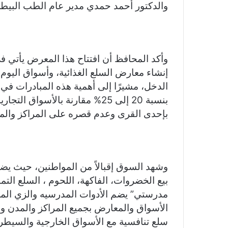
a
Li
e
A
b
والدكتور أحمد حمدي مدير عام الطب البيطري
m
n
n
p
o
k
g
p
o
er
k
وأكد المحافظ أن افتتاح هذا المعرض يأتي ف
إنشاء معارض السلع الغذائية، وأسواق اليوم 
الدخل، مشيرًا إلى أهمية هذه المبادرات في 
بنسبة 20 إلى 25% مقارنة بالأسو
بإحدى القرى وعدم قصره على المراكز وال
وشهد السوق إقبالاً من المواطنين، حيث ي
بيع الخضروات، الفاكهة، اللحوم ، السلع التم
مدرستي” يضم الأدوات المدرسيه والزي المد
الأسواق والمعارض بجميع المراكز والمدن وا
سلع تنافسية مع الأسواق الخارجية والسيطرة