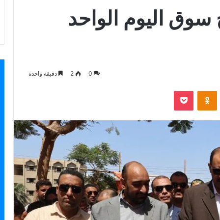
سوق اليوم الواحد
0
2
دقيقة واحدة
بوكيت
Odnoklassniki