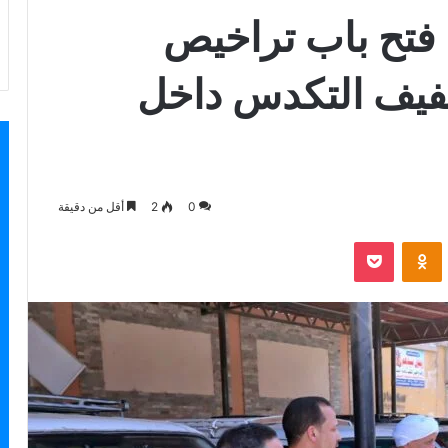
فتح باب تراخيص
خفيف التكدس داخل
0
2
أقل من دقيقة
بوكيت
Odnoklassniki