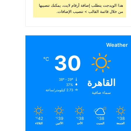
هذا الويدجت يتطلب إضافة أرقام لايت، يمكنك تنصيبها
من خلال قائمة القالب > تنصيب الإضافات.
Weather
30
℃
القاهرة
38º - 29º
37%
2.73 كيلومتر/ساعة
سماء صافية
42
39
38
38
38
℃
℃
℃
℃
℃
الجمعة
السبت
الأحد
الأثنين
الثلاثاء