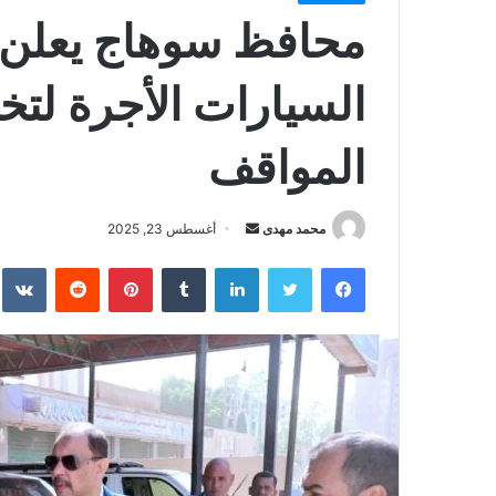
محافظ سوهاج يعلن 
السيارات الأجرة لت
المواقف
أرسل
محمد مهدى
أغسطس 23, 2025
بريدا
فيسبوك
تويتر
لينكدإن
بينتيريست
إلكترونيا