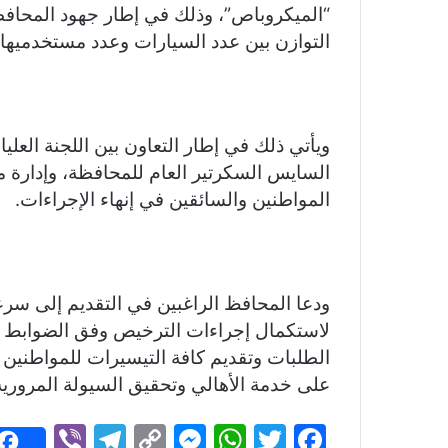
er
e
p
s
at
itt
c
“الميكروباص”، وذلك في إطار جهود المحافظ
gr
y
s
s
er
e
التوازن بين عدد السيارات وعدد مستخدميها.
a
Li
e
A
b
m
n
n
p
o
k
g
p
o
ويأتي ذلك في إطار التعاون بين اللجنة العلي
er
k
السايس السكرتير العام للمحافظة، وإدارة م
المواطنين والسائقين في إنهاء الإجراءات.
ودعا المحافظ الراغبين في التقديم إلى سرعة
لاستكمال إجراءات الترخيص وفق الضوابط ا
الطلبات وتقديم كافة التيسيرات للمواطنين 
على خدمة الأهالي وتحقيق السيولة المرورية
Vi
T
C
M
W
T
F