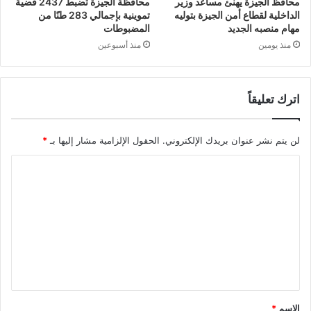
محافظ الجيزة يهنئ مساعد وزير
محافظة الجيزة تضبط 2437 قضية
الداخلية لقطاع أمن الجيزة بتوليه
تموينية بإجمالي 283 طنًا من
مهام منصبه الجديد
المضبوطات
منذ يومين
منذ أسبوعين
اترك تعليقاً
لن يتم نشر عنوان بريدك الإلكتروني.
الحقول الإلزامية مشار إليها بـ
*
ا
ل
ت
ع
ل
ي
ق
الاسم
*