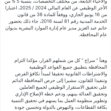
والأحياء التابعة، من مختلف التخصصات، بنسبة 5 % من
k
g
p
o
الأجر الوظيفي عن العام المالي 2024 / 2025، اعتبارا
er
k
من 16 يونيو الجاري، ووفقاً للمادة 38 من قانون
الخدمة المدنية رقم 81 لسنة 2016، جاء ذلك بحضور
حاتم عبد العزيز مدير عام إدارة الموارد البشرية بديوان
عام المحافظة.
وهنأ ” سراج ” كل من شملهم القرار، مؤكدا التزام
المحافظة بتطبيق جميع القواعد الوظيفية
والاشتراطات القانونية تحقيقا لمبدأ تكافؤ الفرص
وتنفيذا للقانون، مشيرا إلى حرص المحافظة الدائم
على تحقيق الاستقرار الوظيفي لجميع العاملين
وتحقيق العدالة بينهم، ودعم خطة الإصلاح الإداري
وتطوير منظومة العمل بما يسهم في تحقيق التنمية
بكافة القطاعات، والنهوض بالدولة وتحسين جودة