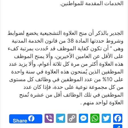
الخدمات المقدمة للمواطنين.
الجدير بالذكر أن منح العلاوة التشجيعية يخضع لضوابط
وشروط حددتها المادة 38 من قانون الخدمة المدنية
وهى ” أن تكون كفاية الموظف قد حُددت بمرتبة كفء
على الأقل عن العامين الأخيرين، وألا يمنح الموظف
هذه العلاوة أكثر من مرة كل ثلاثة أعوام، وألا يزيد عدد
الموظفين الذين يُمنحون هذه العلاوة في سنة واحدة
على 10% من عدد الموظفين في وظائف كل مستوى
من كل مجموعة نوعية على حدة، فإذا كان عدد
الموظفين في تلك الوظائف أقل من عشرة تُمنح
العلاوة لواحد منهم .
Vi
T
C
M
W
T
F
Share
b
el
o
e
h
w
a