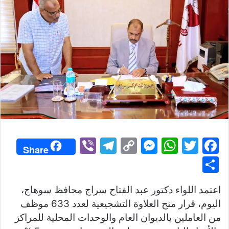
Vi
T
C
M
W
T
F
Share
b
el
o
e
h
w
a
S
er
e
p
s
at
itt
c
h
اعتمد اللواء دكتور عبد الفتاح سراج محافظ سوهاج،
gr
y
s
s
er
e
ar
اليوم، قرار منح العلاوة التشجيعية لعدد 633 موظف
a
Li
e
A
b
e
من العاملين بالديوان العام والوحدات المحلية للمراكز
m
n
n
p
o