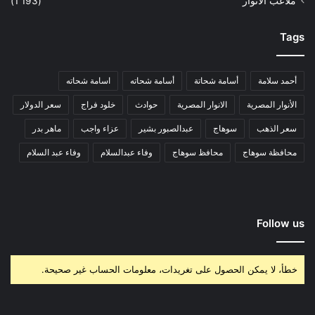
ملاعب الانوار
(1٬193)
Tags
أحمد سلامة
أسامة شحاتة
أسامة شحاته
اسامة شحاته
الأنوار المصرية
الانوار المصرية
حوادث
خلود فراج
سعر الدولار
سعر الذهب
سوهاج
عبدالصبور بشير
عزاء واجب
ماهر بدر
محافظة سوهاج
محافظ سوهاج
وفاء عبدالسلام
وفاء عبد السلام
Follow us
خطأ، لا يمكن الحصول على تغريدات، معلومات الحساب غير صحيحة.