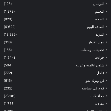
البرلمان
(126)
التعليم
(1٬879)
الصحه
(829)
الطاقه اليوم
(6٬622)
المزيد
(18٬235)
بنوك الانوار
(318)
تحقيقات وملفات
(165)
حوادث
(1٬244)
شئون عالميه وعربيه
(594)
عاجل
(772)
فن وتوك شو
(615)
كلام فى سياسة
(232)
محافظات
(7٬796)
مقالات
(1٬758)