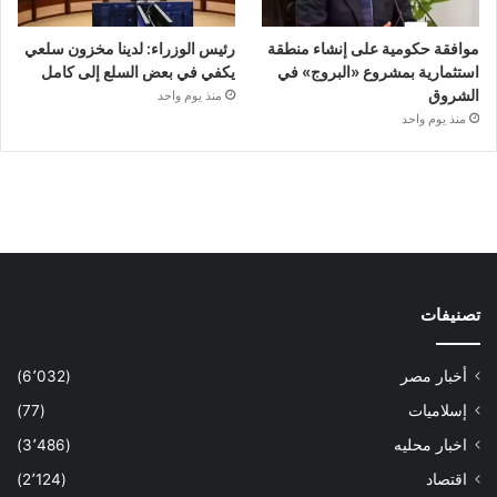
موافقة حكومية على إنشاء منطقة
رئيس الوزراء: لدينا مخزون سلعي
استثمارية بمشروع «البروج» في
يكفي في بعض السلع إلى كامل
الشروق
منذ يوم واحد
منذ يوم واحد
تصنيفات
أخبار مصر
(6٬032)
إسلاميات
(77)
اخبار محليه
(3٬486)
اقتصاد
(2٬124)