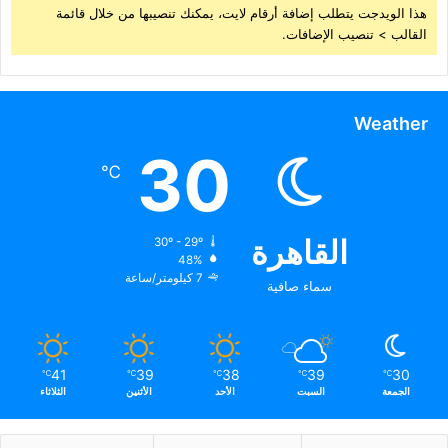
هذا الويدجت يتطلب إضافة أرقام لايت، يمكنك تنصيبها من خلال قائمة
القالب > تنصيب الإضافات.
Weather
30
℃
القاهرة
30º - 29º
48%
7 كيلومتر/ساعة
سماء صافية
41
39
38
39
30
℃
℃
℃
℃
℃
الجمعة
السبت
الأحد
الأثنين
الثلاثاء