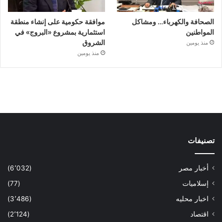
الصحافة والكهرباء… ومشاكل
موافقة حكومية على إنشاء منطقة
المواطنين
استثمارية بمشروع «البروج» في
الشروق
منذ يومين
منذ يومين
تصنيفات
أخبار مصر
(6٬032)
إسلاميات
(77)
اخبار محليه
(3٬486)
اقتصاد
(2٬124)