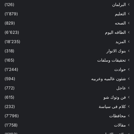
البرلمان
(126)
التعليم
(1٬879)
الصحه
(829)
الطاقه اليوم
(6٬623)
المزيد
(18٬235)
بنوك الانوار
(318)
تحقيقات وملفات
(165)
حوادث
(1٬244)
شئون عالميه وعربيه
(594)
عاجل
(772)
فن وتوك شو
(615)
كلام فى سياسة
(232)
محافظات
(7٬796)
مقالات
(1٬758)