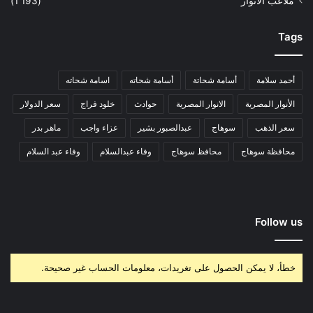
ملاعب الانوار
(1٬193)
Tags
أحمد سلامة
أسامة شحاتة
أسامة شحاته
اسامة شحاته
الأنوار المصرية
الانوار المصرية
حوادث
خلود فراج
سعر الدولار
سعر الذهب
سوهاج
عبدالصبور بشير
عزاء واجب
ماهر بدر
محافظة سوهاج
محافظ سوهاج
وفاء عبدالسلام
وفاء عبد السلام
Follow us
خطأ، لا يمكن الحصول على تغريدات، معلومات الحساب غير صحيحة.