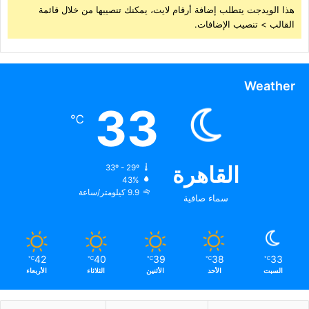
هذا الويدجت يتطلب إضافة أرقام لايت، يمكنك تنصيبها من خلال قائمة
القالب > تنصيب الإضافات.
Weather
33
℃
القاهرة
33º - 29º
43%
9.9 كيلومتر/ساعة
سماء صافية
42
40
39
38
33
℃
℃
℃
℃
℃
السبت
الأحد
الأثنين
الثلاثاء
الأربعاء