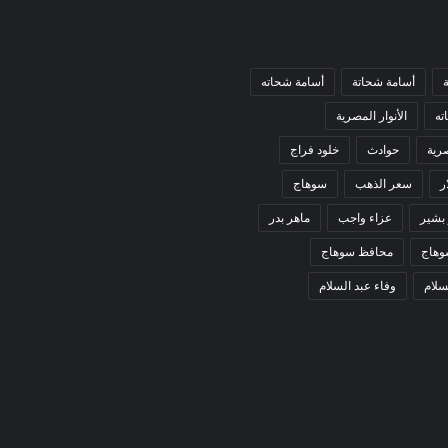
أسامة شحاتة
أسامة شحاته
ته
الأنوار المصرية
صرية
حوادث
خلود فراج
ر
سعر الذهب
سوهاج
 بشير
عزاء واجب
ماهر بدر
وهاج
محافظ سوهاج
سلام
وفاء عبد السلام