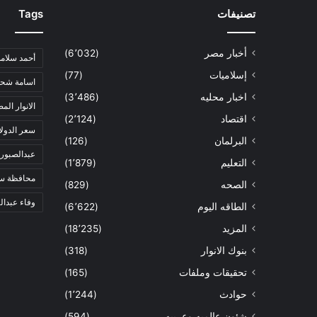
تصنيفات
Tags
أخبار مصر
(6٬032)
أحمد سلامة
إسلاميات
(77)
اسامة شحا
اخبار محليه
(3٬486)
الانوار الم
اقتصاد
(2٬124)
سعر الدولا
البرلمان
(126)
عبدالصبور
التعليم
(1٬879)
محافظة س
الصحه
(829)
وفاء عبدال
الطاقه اليوم
(6٬622)
المزيد
(18٬235)
بنوك الانوار
(318)
تحقيقات وملفات
(165)
حوادث
(1٬244)
شئون عالميه وعربيه
(594)