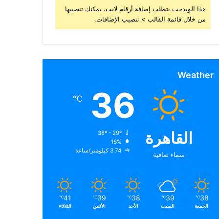
هذا الويدجت يتطلب إضافة أرقام لايت، يمكنك تنصيبها
من خلال قائمة القالب > تنصيب الإضافات.
Weather
36
℃
القاهرة
38º - 29º
16%
3.74 كيلومتر/ساعة
سماء صافية
41
39
38
39
38
℃
℃
℃
℃
℃
الجمعة
السبت
الأحد
الأثنين
الثلاثاء